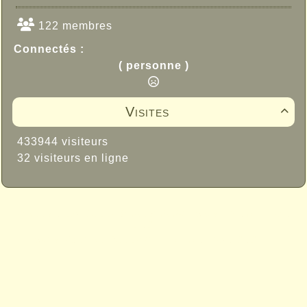
122 membres
Connectés :
( personne )
Visites

433944 visiteurs
32 visiteurs en ligne
Propulsé par GuppY
© 2005-2026
Sous Licence Libre
CeCILL
Skins Papinou GuppY 6
Licence Libre CeCILL