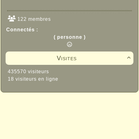
122 membres
Connectés :
( personne )
Visites

435570 visiteurs
18 visiteurs en ligne
Propulsé par GuppY
© 2005-2026
Sous Licence Libre
CeCILL
Skins Papinou GuppY 6
Licence Libre CeCILL