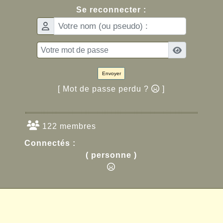
Se reconnecter :
Envoyer
[ Mot de passe perdu ?
]
122 membres
Connectés :
( personne )
ropulsé par GuppY
© 2005-2026
Sous Licence Libre CeCIL
Skins Papinou GuppY 6
Licence Libre CeCILL