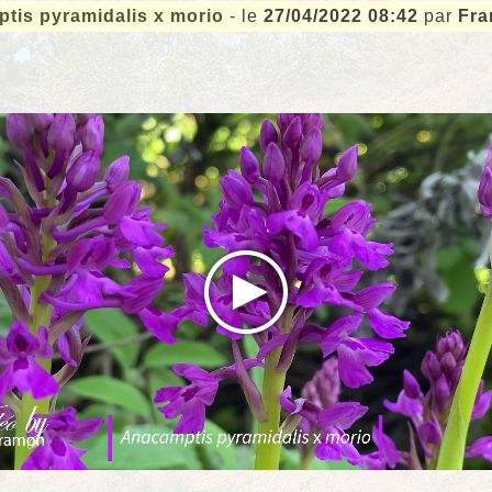
tis pyramidalis x morio
- le
27/04/2022 08:42
par
Fra