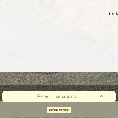
Lire 
Espace membres

Devenir membre