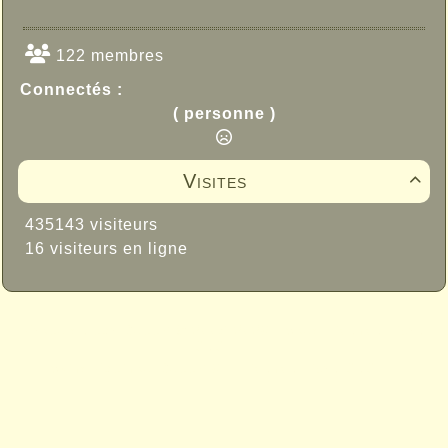
122 membres
Connectés :
( personne )
Visites

435143 visiteurs
16 visiteurs en ligne
Propulsé par GuppY
© 2005-2026
Sous Licence Libre
CeCILL
Skins Papinou GuppY 6
Licence Libre CeCILL