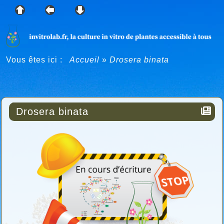
Vous êtes ici :
Accueil
»
Drosera binata
Drosera binata