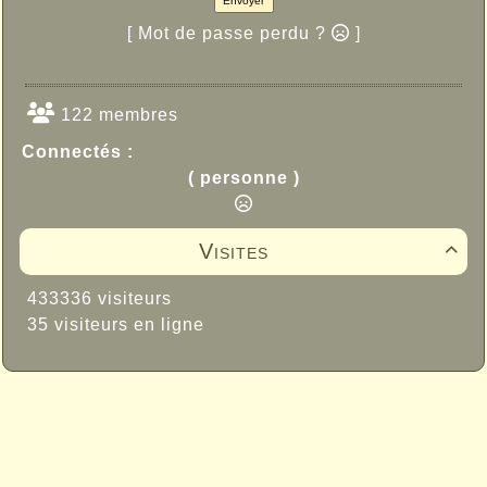
Envoyer
[ Mot de passe perdu ?
]
122 membres
Connectés :
( personne )
Visites

433336 visiteurs
35 visiteurs en ligne
Propulsé par GuppY
© 2005-2026
Sous Licence Libre
CeCILL
Skins Papinou GuppY 6
Licence Libre CeCILL