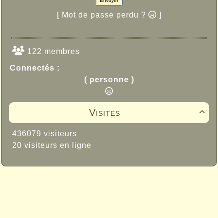
Envoyer
[ Mot de passe perdu ?
]
122 membres
Connectés :
( personne )
Visites

436079 visiteurs
20 visiteurs en ligne
Propulsé par GuppY
© 2005-2026
Sous Licence Libre
CeCILL
Skins Papinou GuppY 6
Licence Libre CeCILL