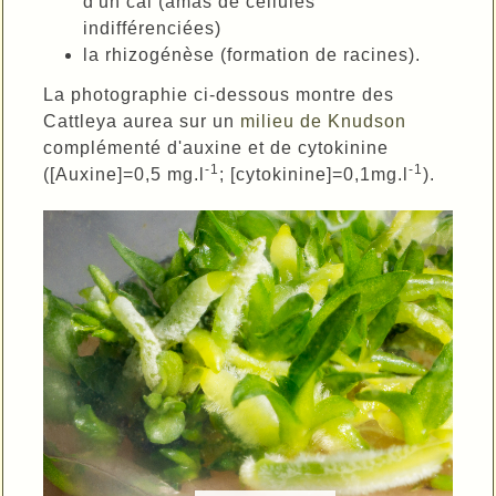
d'un cal (amas de cellules
indifférenciées)
la rhizogénèse (formation de racines).
La photographie ci-dessous montre des
Cattleya aurea sur un
milieu de Knudson
complémenté d'auxine et de cytokinine
-1
-1
([Auxine]=0,5 mg.l
; [cytokinine]=0,1mg.l
).