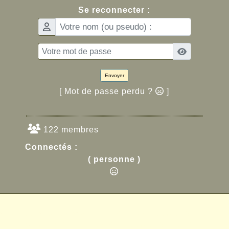
Se reconnecter :
Envoyer
[ Mot de passe perdu ?
]
122 membres
Connectés :
( personne )
ropulsé par GuppY
© 2005-2026
Sous Licence Libre CeCIL
Skins Papinou GuppY 6
Licence Libre CeCILL