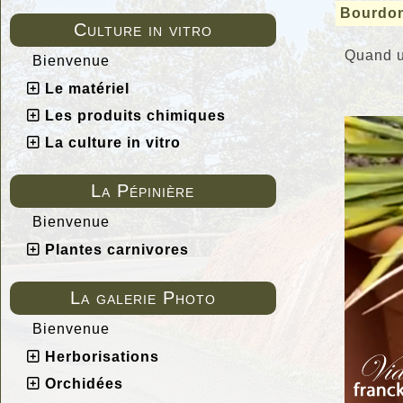
Bourdon 
Culture in vitro
Quand u
Bienvenue
Le matériel
Les produits chimiques
La culture in vitro
La Pépinière
Bienvenue
Plantes carnivores
La galerie Photo
Bienvenue
Herborisations
Orchidées