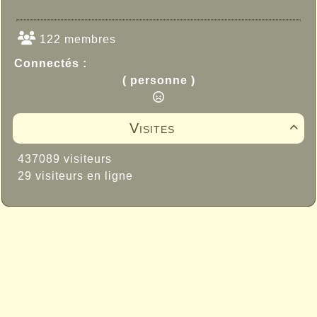
122 membres
Connectés :
( personne )
Visites

437089 visiteurs
29 visiteurs en ligne
Propulsé par GuppY
© 2005-2026
Sous Licence Libre
CeCILL
Skins Papinou GuppY 6
Licence Libre CeCILL