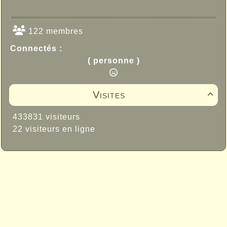
122 membres
Connectés :
( personne )
Visites

433831 visiteurs
22 visiteurs en ligne
Propulsé par GuppY
© 2005-2026
Sous Licence Libre
CeCILL
Skins Papinou GuppY 6
Licence Libre CeCILL