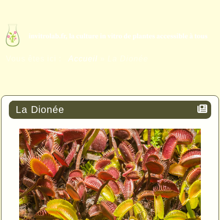
Vous êtes ici :
Accueil
»
La Dionée
La Dionée