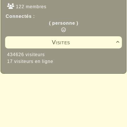
122 membres
Connectés :
( personne )
Visites

434626 visiteurs
17 visiteurs en ligne
Propulsé par GuppY
© 2005-2026
Sous Licence Libre
CeCILL
Skins Papinou GuppY 6
Licence Libre CeCILL