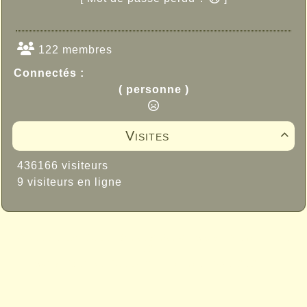
122 membres
Connectés :
( personne )
Visites

436166 visiteurs
9 visiteurs en ligne
Propulsé par GuppY
© 2005-2026
Sous Licence Libre
CeCILL
Skins Papinou GuppY 6
Licence Libre CeCILL