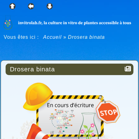
Vous êtes ici :
Accueil
»
Drosera binata
Drosera binata