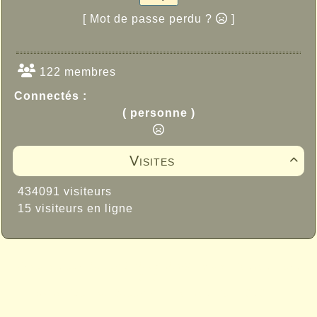
[ Mot de passe perdu ?
]
122 membres
Connectés :
( personne )
Visites

434091 visiteurs
15 visiteurs en ligne
Propulsé par GuppY
© 2005-2026
Sous Licence Libre
CeCILL
Skins Papinou GuppY 6
Licence Libre CeCILL