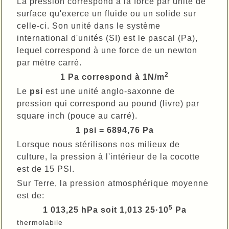
La pression correspond à la force par unité de
surface qu'exerce un fluide ou un solide sur
celle-ci. Son unité dans le système
international d'unités (SI) est le pascal (Pa),
lequel correspond à une force de un newton
par mètre carré.
2
1 Pa correspond à 1N/m
Le
psi
est une unité anglo-saxonne de
pression qui correspond au pound (livre) par
square inch (pouce au carré).
1 psi = 6894,76 Pa
Lorsque nous stérilisons nos milieux de
culture, la pression à l'intérieur de la cocotte
est de 15 PSI.
Sur Terre, la pression atmosphérique moyenne
est de:
5
1 013,25 hPa
soit
1,013 25·10
Pa
thermolabile