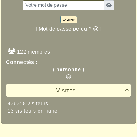
Envoyer
[ Mot de passe perdu ?
]
122 membres
Connectés :
( personne )
Visites

436358 visiteurs
13 visiteurs en ligne
Propulsé par GuppY
© 2005-2026
Sous Licence Libre